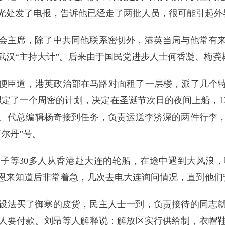
光处发了电报，告诉他已经走了两批人员，很可能引起外
会主席，除了中共同他联系密切外，港英当局与他常有
武汉“主持大计”。后来由于国民党进步人士何香凝、梅龚
便臣道，港英政治部在马路对面租了一层楼，派了几个特
定了一个周密的计划，决定在圣诞节次日的夜间上船，12月
、代总编辑杨奇接到任务，负责运送李济深的两件行李
尔丹”号。
子等30多人从香港赴大连的轮船，在途中遇到大风浪，
。周恩来知道后非常着急，几次去电大连询问情况，直到他
设法买了御寒的皮货，民主人士一到，负责接待的同志
人要付款。刘昂等人解释说：解放区实行供给制，衣帽