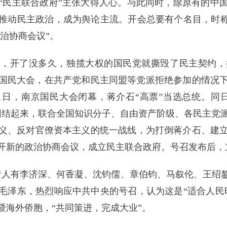
“民主联合政府”主张大得人心。与此同时，除原有的中
推动民主政治，成为舆论主流。开会总要有个名目，时称
政治协商会议”。
舛，开了没多久，独揽大权的国民党就撕毁了民主契约，
京召开国民大会，在共产党和民主同盟等党派拒绝参加的情
5月1日，南京国民大会闭幕，蒋介石“高票”当选总统。
团结起来，联合全国知识分子、自由资产阶级、各民主党
义、反对官僚资本主义的统一战线，为打倒蒋介石、建
开新的政治协商会议，成立民主联合政府。号召发布后，
责人有李济深、何香凝、沈钧儒、章伯钧、马叙伦、王绍
毛泽东，热烈响应中共中央的号召，认为这是“适合人民
暨海外侨胞，“共同策进，完成大业”。