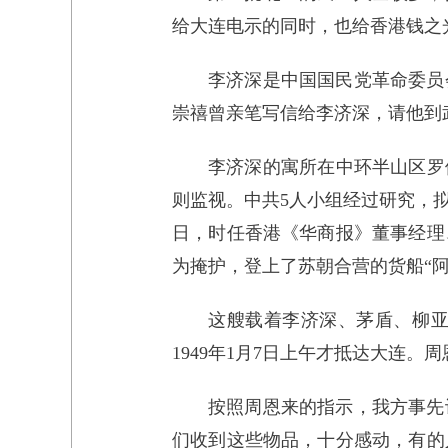
给大连电示的同时，也给香港钱之
李济深是中国国民党革命委员
崇禧曾亲笔写信给李济深，请他到
李济深的寓所在中环半山区罗
则监视。中共5人小组经过研究，拟
日，时任香港《华商报》董事经理
为掩护，登上了苏朝合营的货船“阿
这艘载着李济深、茅盾、柳亚
1949年1月7日上午才抵达大连
按照周恩来的指示，我方事先
们收到这些物品，十分感动，有的