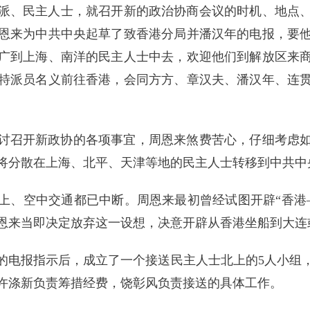
党派、民主人士，就召开新的政治协商会议的时机、地点
恩来为中共中央起草了致香港分局并潘汉年的电报，要
广到上海、南洋的民主人士中去，欢迎他们到解放区来
特派员名义前往香港，会同方方、章汉夫、潘汉年、连
。
讨召开新政协的各项事宜，周恩来煞费苦心，仔细考虑
将分散在上海、北平、天津等地的民主人士转移到中共中
上、空中交通都已中断。周恩来最初曾经试图开辟“香港
恩来当即决定放弃这一设想，决意开辟从香港坐船到大连
的电报指示后，成立了一个接送民主人士北上的5人小组
许涤新负责筹措经费，饶彰风负责接送的具体工作。