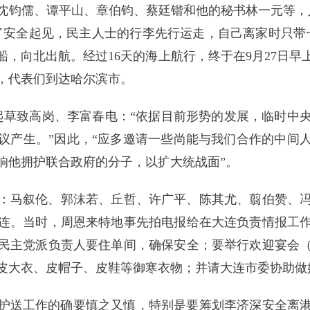
沈钧儒、谭平山、章伯钧、蔡廷锴和他的秘书林一元等，
安全起见，民主人士的行李先行运走，自己离家时只带一
船，向北出航。经过16天的海上航行，终于在9月27日
日，代表们到达哈尔滨市。
央起草致高岗、李富春电：“依据目前形势的发展，临时中
议产生。”因此，“应多邀请一些尚能与我们合作的中间
响他拥护联合政府的分子，以扩大统战面”。
：马叙伦、郭沫若、丘哲、许广平、陈其尤、翦伯赞、冯裕
赴大连。当时，周恩来特地事先拍电报给在大连负责情报工
民主党派负责人要住单间，确保安全；要举行欢迎宴会
皮大衣、皮帽子、皮鞋等御寒衣物；并请大连市委协助做
护送工作的确要慎之又慎，特别是要筹划李济深安全离