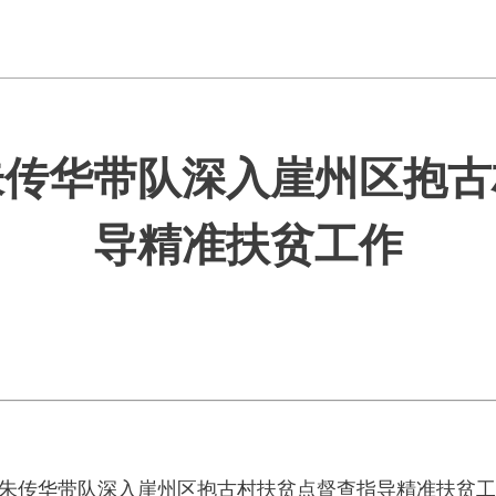
朱传华带队深入崖州区抱古
导精准扶贫工作
主席朱传华带队深入崖州区抱古村扶贫点督查指导精准扶贫