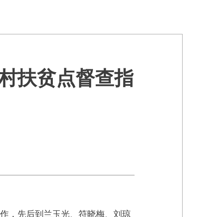
村扶贫点督查指
工作，先后到兰玉光、符晓梅、刘琼