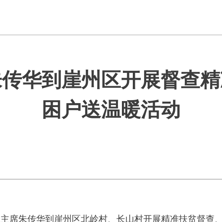
朱传华到崖州区开展督查精
困户送温暖活动
协副主席朱传华到崖州区北岭村、长山村开展精准扶贫督查