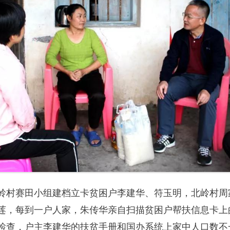
岭村赛田小组建档立卡贫困户李建华、符玉明，北岭村周
莲，每到一户人家，朱传华亲自扫描贫困户帮扶信息卡上
检查，户主李建华的扶贫手册和国办系统上家中人口数不