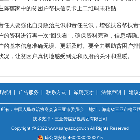
主陈莲家中的贫困户帮扶信息卡上二维码未粘贴。
责任人要强化自身政治意识和责任意识，增强扶贫帮扶责
户的资料进行再一次“回头看”，确保资料完整，信息精确
户的基本信息准确无误、更新及时。要全力帮助贫困户排
状况，让贫困户真切地感受到党和政府的关怀和温暖。
识说明
|
广告服务
|
联系方式
|
诚聘英才
|
法律声明
|
建议
权所有：中国人民政治协商会议三亚市委员会 地址：海南省三亚市榆亚路
技术支持：三亚传媒影视集团有限公司
Copyright @ 2022 www.sanyazx.gov.cn All Rights Reserved
琼公网安备 46020302000015