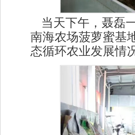
当天下午，聂磊
南海农场菠萝蜜基
态循环农业发展情