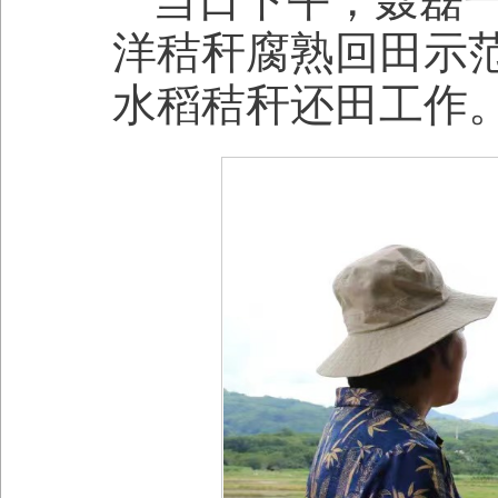
洋秸秆腐熟回田示
水稻秸秆还田工作