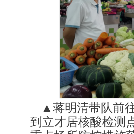
▲蒋明清带队前
到立才居核酸检测