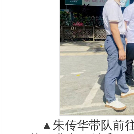
▲朱传华带队前