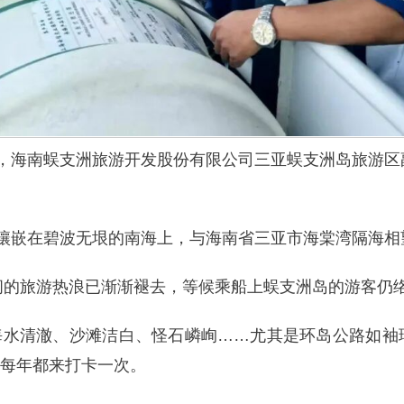
，海南蜈支洲旅游开发股份有限公司三亚蜈支洲岛旅游区副
镶嵌在碧波无垠的南海上，与海南省三亚市海棠湾隔海相
间的旅游热浪已渐渐褪去，等候乘船上蜈支洲岛的游客仍
海水清澈、沙滩洁白、怪石嶙峋……尤其是环岛公路如袖珍
她每年都来打卡一次。