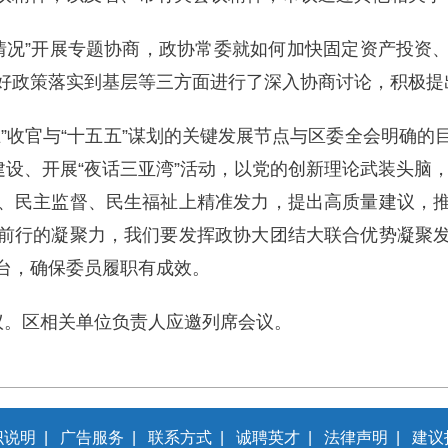
运行情况”开展专题协商，政协常委就如何加快固定资产投
好政策落实到基层等三方面进行了深入协商讨论，积极提
五”收官与“十五五”谋划的关键发展节点与区委全会明确
建设、开展“夜话三亚湾”活动，以党的创新理论武装头脑，
、民主监督、民生福祉上精准发力，提出高质量建议，
前行的凝聚力，我们要发挥政协大团结大联合优势凝聚
台，确保委员履职有成效。
会议。区相关单位负责人应邀列席会议。
识说明
|
广告服务
|
联系方式
|
诚聘英才
|
法律声明
|
建议