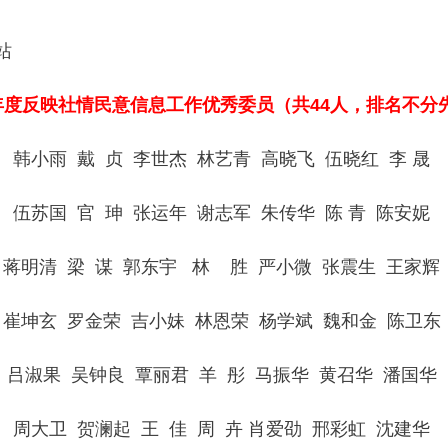
站
5年度反映社情民意信息工作优秀委员（共44人，排名不
韩小雨 戴 贞 李世杰 林艺青 高晓飞 伍晓红 李 晟
伍苏国 官 珅 张运年 谢志军 朱传华 陈 青 陈安妮
蒋明清 梁 谋 郭东宇 林 胜 严小微 张震生 王家辉
崔坤玄 罗金荣 吉小妹 林恩荣 杨学斌 魏和金 陈卫东
吕淑果 吴钟良 覃丽君 羊 彤 马振华 黄召华 潘国华
周大卫 贺澜起 王 佳 周 卉 肖爱劭 邢彩虹 沈建华