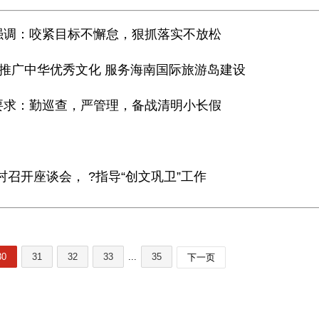
时强调：咬紧目标不懈怠，狠抓落实不放松
和推广中华优秀文化 服务海南国际旅游岛建设
时要求：勤巡查，严管理，备战清明小长假
村召开座谈会， ?指导“创文巩卫”工作
30
31
32
33
...
35
下一页